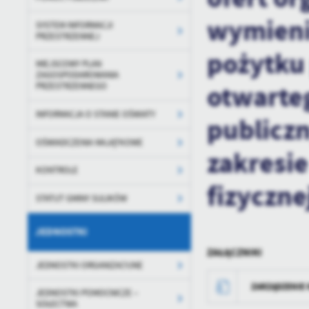
wymienio
SYSTEM INFORMACJI
PRZESTRZENNEJ
pożytku 
MIEJSCOWY PLAN
ZAGOSPODAROWANIA
otwarteg
PRZESTRZENNEGO
INFORMACJA O STANIE OŚWIATY
publicz
OŚWIADCZENIA MAJĄTKOWE
zakresie
KONTROLE
fizyczne
STATUT GMINY SULIKÓW
JEDNOSTKI
ZAŁĄCZNIKI
JEDNOSTKI ORGANIZACYJNE
ZARZĄDZENIE N
JEDNOSTKI POMOCNICZE –
SOŁECTWA