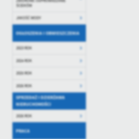
ZBIOROWE ODPROWADZANIE
ŚCIEKÓW
JAKOŚĆ WODY
OGŁOSZENIA I OBWIESZCZENIA
2023 ROK
2024 ROK
U
2025 ROK
2026 ROK
Sz
ws
SPRZEDAŻ I DZIERŻAWA
NIERUCHOMOŚCI
N
2026 ROK
Ni
um
PRACA
Pl
Wi
Tw