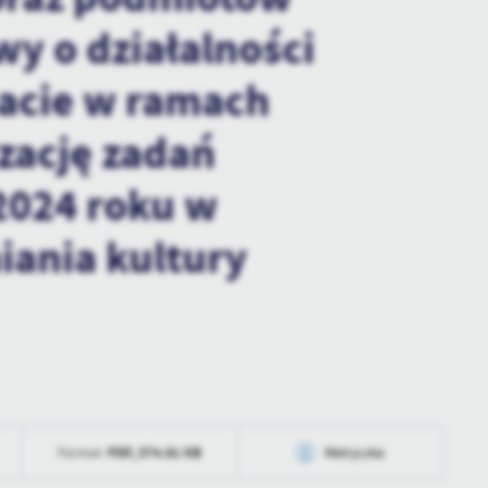
ZWROT PODATKU AKCYZOWEGO
wy o działalności
iacie w ramach
zację zadań
2024 roku w
iania kultury
PDF,
374.61 KB
Format:
Metryczka