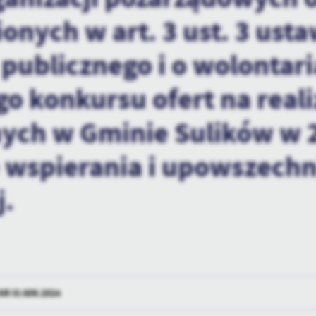
GOSPODARKA KOMUNALNA
nych w art. 3 ust. 3 usta
publicznego i o wolontar
o konkursu ofert na reali
nych w Gminie Sulików w 
 wspierania i upowszechn
j.
R III.609.2024