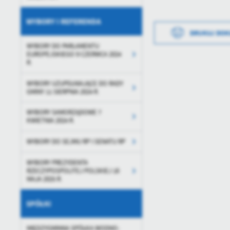
WYBORY I REFERENDA
DRUKUJ DO
WYBORY DO PARLAMENTU
EUROPEJSKIEGO 9 CZERWCA 2024
R.
WYBORY UZUPEŁNIAJĄCE DO RADY
GMINY 11 SIERPNIA 2024 R.
WYBORY SAMORZĄDOWE 7
KWIETNIA 2024 R.
WYBORY DO SEJMU RP I SENATU RP
WYBORY PREZYDENTA
RZECZYPOSPOLITEJ POLSKIEJ 18
MAJA 2025 R.
SPÓŁKI
MIĘDZYGMINNA SPÓŁKA WODNO-