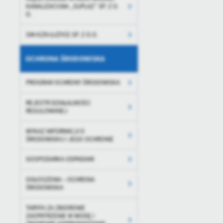
KANALIZACYJNA „SUPLAZ” SP. Z O.
O.
SIM KZN ŁUŻYCE SP. Z O.O.
OCHRONA ŚRODOWISKA
PROGRAM OCHRONY ŚRODOWISKA
REJESTR DZIAŁALNOŚCI
REGULOWANEJ
WYKAZ INFORMACJI O
ŚRODOWISKU I JEGO OCHRONIE
GOSPODARKA ODPADAMI
OGŁOSZENIA – OCHRONA
ŚRODOWISKA
TARYFA ZA ZBIOROWE
ZAOPATRZENIE W WODĘ I